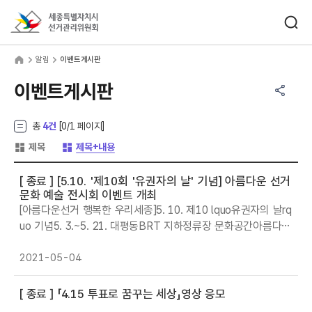
바로가기 메뉴
검색창 열기
세종특별자치시선거관리위원회
림
home
알림
이벤트게시판
공유하기 메뉴
열기
이벤트게시판
총
4건
[
0
/1 페이지]
게시글 목록 형태 -
게시글 목록 형태 -
제목
제목+내용
[ 종료 ]
[5.10. '제10회 '유권자의 날' 기념] 아름다운 선거
문화 예술 전시회 이벤트 개최
[아름다운선거 행복한 우리세종]5. 10. 제10 lquo유권자의 날rq
uo 기념5. 3.~5. 21. 대평동BRT 지하정류장 문화공간아름다운
선거문화 예술전시회희망 대한민국! 유권자의 참여로01 미래유
권자 등 작품 관람해봄02 lquo나는야! 대통령rquo 취임 연설
2021-05-04
체험해봄03 관람 및 체험 인증샷 SNS 공유해봄04 이벤트 당
첨, 모바일상품권 받아봄관람.체험후 인증샷 SNS공유 이벤트
[ 종료 ]
「4.15 투표로 꿈꾸는 세상」영상 응모
참여시5천원권 10명씩 3주간명)매주 이벤트 참여자 추첨 모바