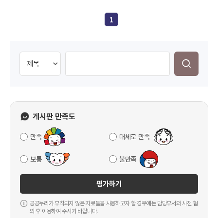
최우수상(1명 50만원 상당 상품권2)우수상(3명 30만원 상당 상
품권3)장려상명 5만원 상당 상품권 접수방법:중앙선관위 홈페
1
이지(htt://www.ec.go.kr)내 공모전 배너 클릭 후 접수 공모결
과:2019년 1
게시판 만족도
만족
대체로 만족
보통
불만족
평가하기
공공누리가 부착되지 않은 자료들을 사용하고자 할 경우에는 담당부서와 사전 협
의 후 이용하여 주시기 바랍니다.