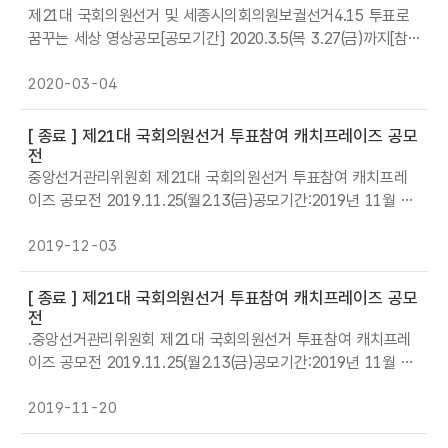
일상품권 제공* 참여방법 1. 전시 작품 관람 및 체험 행사 인증
제21대 국회의원선거 및 세종시의회의원보궐선거4.15 투표로
샷를 세종시선관위
꿈꾸는 세상 영상공모[공모기간] 2020.3.5(목 3.27(금)까지[참
여대상] 국민 누구나세 유권자 등 선정 우대)[영상주제] 4.15 투
표로 꿈꾸는 세상[영상형식]- 제한시간:1컷당 3분이내- 해상도:
2020-03-04
192080이상- 영상형식:광고,드라마,다큐,애니메이션 등 자유-
응모 제한:팀별 인원 제한(3명이내), 응모 편수 제한(3편)[응모방
[ 종료 ]
제21대 국회의원선거 투표참여 캐치프레이즈 공모
법]온라인접수- 세종시선관위 홈페이지(j.ec.go.kr)-알림게시판
전
에 게시된 지원서를 제출후- 응모자의 (유튜브 등)에 직접 영상
중앙선거관리위원회 제21대 국회의원선거 투표참여 캐치프레
게시후
이즈 공모전 2019.11.25(월2.13(금)공모기간:2019년 11월 25
일(월2월 13일(금 3주간 참가자격:대한민국 국민 누구나 공모주
제:투표효능감을 높이는 투표참여 홍보 * 유권자의 마음을 움직
2019-12-03
여서 자발적 투표참여를 유도하는 내용 시상내역:총240만원1)
최우수상(1명 50만원 상당 상품권2)우수상(3명 30만원 상당 상
[ 종료 ]
제21대 국회의원선거 투표참여 캐치프레이즈 공모
품권3)장려상명 5만원 상당 상품권 접수방법:중앙선관위 홈페
전
이지(htt://www.ec.go.kr)내 공모전 배너 클릭 후 접수 공모결
.중앙선거관리위원회 제21대 국회의원선거 투표참여 캐치프레
과:2019년 12
이즈 공모전 2019.11.25(월2.13(금)공모기간:2019년 11월 25
일(월2월 13일(금 3주간 참가자격:대한민국 국민 누구나 공모주
제:투표효능감을 높이는 투표참여 홍보 * 유권자의 마음을 움직
2019-11-20
여서 자발적 투표참여를 유도하는 내용 시상내역:총240만원1)