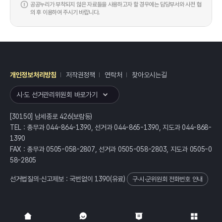
공공누리가 부착되지 않은 자료들을 사용하고자 할 경우에는 담당부서와 사전 협
의 후 이용하여 주시기 바랍니다.
개인정보처리방침
저작권정책
연락처
찾아오시는길
레이어
열기
시·도 선거관리위원회 바로가기
[30150] 남세종로 426(보람동)
TEL : 총무과 044-864-1390, 선거과 044-865-1390, 지도과 044-868-
1390
FAX : 총무과 0505-058-2807, 선거과 0505-058-2803, 지도과 0505-0
58-2805
선거법질의·신고제보 : 국번없이
1390
(유료)
구·시·군위원회 전화번호 안내
전체
열기/접기