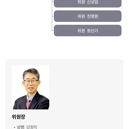
위원
신성임
위원
천명환
위원
정선기
위원장
성명:
강창익