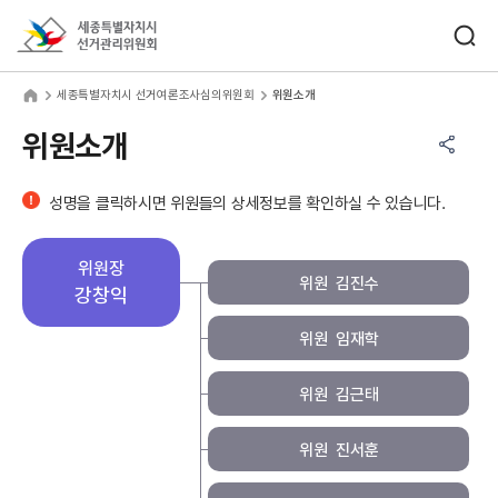
바로가기 메뉴
검색창 열기
세종특별자치시선거관리위원회
종특별자치시 선거여론조사심의위원회
home
세종특별자치시 선거여론조사심의위원회
위원소개
소개: 강창익
공유하기 메뉴
열기
위원소개
성명을 클릭하시면 위원들의 상세정보를 확인하실 수 있습니다.
위원장
위원
김진수
강창익
위원
임재학
위원
김근태
위원
진서훈