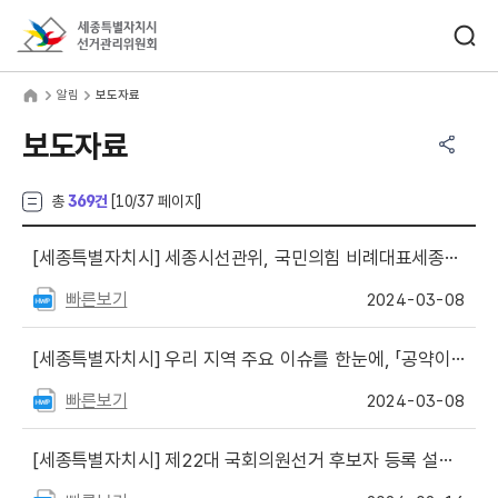
바로가기 메뉴
검색창 열기
세종특별자치시선거관리위원회
림
home
알림
보도자료
공유하기 메뉴
열기
보도자료
총
369건
[
10
/37 페이지]
[세종특별자치시]
세종시선관위, 국민의힘 비례대표세종특별자치시의회의원 승계 결정
빠른보기
2024-03-08
[세종특별자치시]
우리 지역 주요 이슈를 한눈에, 「공약이슈트리」 공개
빠른보기
2024-03-08
[세종특별자치시]
제22대 국회의원선거 후보자 등록 설명회 개최