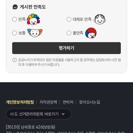
게시판 만족도
만족
대체로 만족
보통
불만족
평가하기
공공누리가 부착되지 않은 자료들을 사용하고자 할 경우에는 담당부서와 사전 협
의 후 이용하여 주시기 바랍니다.
개인정보처리방침
저작권정책
연락처
찾아오시는길
레이어
열기
시·도 선거관리위원회 바로가기
[30150] 남세종로 426(보람동)