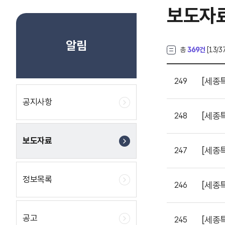
보도자
알림
총
369건
[
13
/3
[세종
249
공지사항
[세종
248
보도자료
[세종
247
정보목록
[세종
246
공고
[세종
245