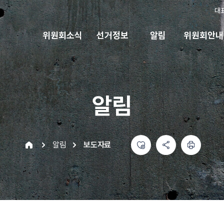
대
위원회소식
선거정보
알림
위원회안내
알림
좋아요
공유하기 메뉴
열기
인쇄하기
home
알림
보도자료