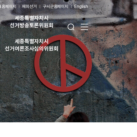
표홈페이지
재외선거
구시군홈페이지
English
세종특별자치시
검색창 열기
전체 메뉴 열기
선거방송토론위원회
세종특별자치시
선거여론조사심의위원회