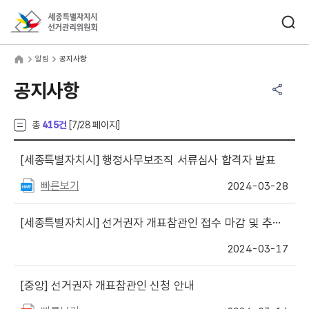
바로가기 메뉴
검색창 열기
세종특별자치시선거관리위원회
림
home
알림
공지사항
공유하기 메뉴
열기
공지사항
총
415건
[
7
/28 페이지]
[세종특별자치시]
행정사무보조직 서류심사 합격자 발표
빠른보기
2024-03-28
[세종특별자치시]
선거권자 개표참관인 접수 마감 및 추첨 안내
2024-03-17
[중앙]
선거권자 개표참관인 신청 안내