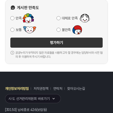
게시판 만족도
만족
대체로 만족
보통
불만족
평가하기
공공누리가 부착되지 않은 자료들을 사용하고자 할 경우에는 담당부서와 사전 협
의 후 이용하여 주시기 바랍니다.
개인정보처리방침
저작권정책
연락처
찾아오시는길
레이어
열기
시·도 선거관리위원회 바로가기
[30150] 남세종로 426(보람동)