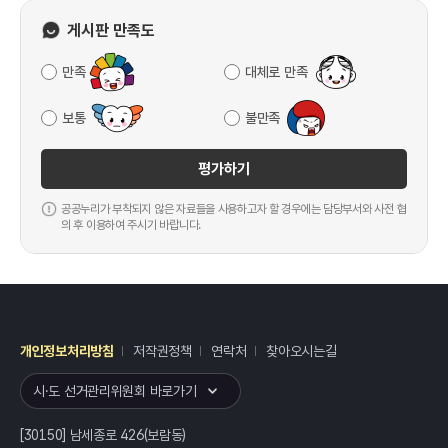
게시판 만족도
만족
대체로 만족
보통
불만족
평가하기
공공누리가 부착되지 않은 자료들을 사용하고자 할 경우에는 담당부서와 사전 협
의 후 이용하여 주시기 바랍니다.
개인정보처리방침
저작권정책
연락처
찾아오시는길
레이어
열기
시·도 선거관리위원회 바로가기
[30150] 남세종로 426(보람동)