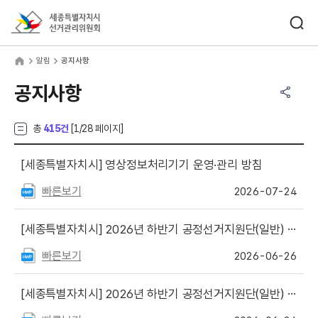
바로가기 메뉴
검색창 열기
세종특별자치시선거관리위원회
림
home
알림
공지사항
공유하기 메뉴
열기
공지사항
총
415건
[
1
/28 페이지]
[세종특별자치시]
영상정보처리기기 운영·관리 방침
빠른보기
2026-07-24
[세종특별자치시]
2026년 하반기 공정선거지원단(일반) 최종 합격자 및 예비합격자 명단
빠른보기
2026-06-26
[세종특별자치시]
2026년 하반기 공정선거지원단(일반) 서류심사 합격자 명단