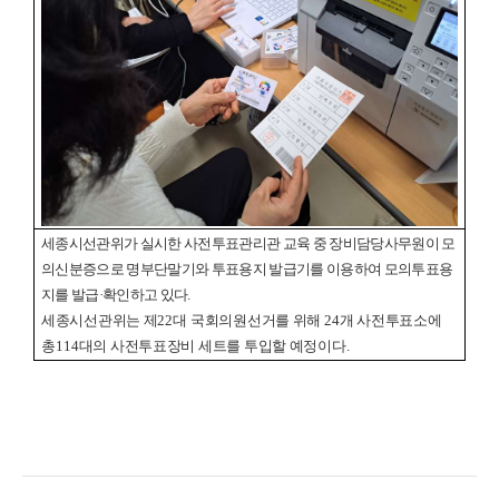
세종시선관위가 실시한 사전투표관리관 교육 중 장비담당사무원이 모
의신분증으로 명부단말기와 투표용지 발급기를 이용하여 모의투표용
지를 발급·
확인하고 있다
.
세종시선관위는 제
22
대 국회의원선거를 위해
24
개 사전투표소에
총
114
대의 사전투표장비 세트를 투입할 예정이다
.