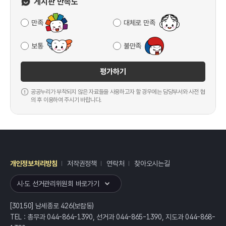
게시판 만족도
만족
대체로 만족
보통
불만족
평가하기
공공누리가 부착되지 않은 자료들을 사용하고자 할 경우에는 담당부서와 사전 협
의 후 이용하여 주시기 바랍니다.
개인정보처리방침
저작권정책
연락처
찾아오시는길
레이어
열기
시·도 선거관리위원회 바로가기
[30150] 남세종로 426(보람동)
TEL : 총무과 044-864-1390, 선거과 044-865-1390, 지도과 044-868-