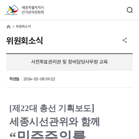
바로가기 메뉴
검색창 열기
세종특별자치시선거관리위원회
원회소식
home
위원회소식
공유하기 메뉴
열기
위원회소식
사전투표관리관 및 장비담당사무원 교육
작성일
2024-03-08 09:22
]
[
제
22
대 총선 기획보도
세종시선관위와 함께
“
민주주의를