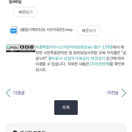
첨부파일
빠른보기
(붙임)기획보도(3) 사진자료(안).hwp
빠른보기
세종특별자치시선거관리위원회(044-867-1390)
에서 제
작한 사전투표관리관 및 장비담당사무원 교육 저작물은 "공
공누리"
출처표시-상업적 이용금지-변경금지
조건에 따라
이용할 수 있습니다. 자세한 내용은
[저작권정책]
을 확인하
십시오.
다음글
이전글
목록