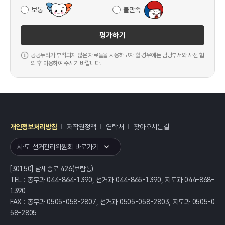
보통
불만족
평가하기
공공누리가 부착되지 않은 자료들을 사용하고자 할 경우에는 담당부서와 사전 협
의 후 이용하여 주시기 바랍니다.
개인정보처리방침
저작권정책
연락처
찾아오시는길
레이어
열기
시·도 선거관리위원회 바로가기
[30150] 남세종로 426(보람동)
TEL : 총무과 044-864-1390, 선거과 044-865-1390, 지도과 044-868-
1390
FAX : 총무과 0505-058-2807, 선거과 0505-058-2803, 지도과 0505-0
58-2805