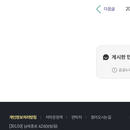
2
다음글
게시판 
공공누리
레
개인정보처리방침
저작권정책
연락처
찾아오시는길
[30150] 남세종로 426(보람동)