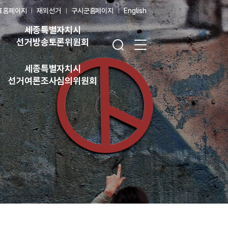
표홈페이지
재외선거
구시군홈페이지
English
세종특별자치시
검색창 열기
전체 메뉴 열기
선거방송토론위원회
세종특별자치시
선거여론조사심의위원회