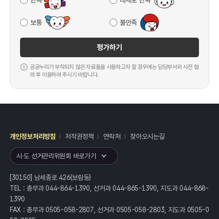
만족
대체로 만족
보통
불만족
평가하기
공공누리가 부착되지 않은 자료들을 사용하고자 할 경우에는 담당부서와 사전 협
의 후 이용하여 주시기 바랍니다.
개인정보처리방침
저작권정책
연락처
찾아오시는길
레이어
열기
시·도 선거관리위원회 바로가기
[30150] 남세종로 426(보람동)
TEL : 총무과 044-864-1390, 선거과 044-865-1390, 지도과 044-868-
1390
FAX : 총무과 0505-058-2807, 선거과 0505-058-2803, 지도과 0505-0