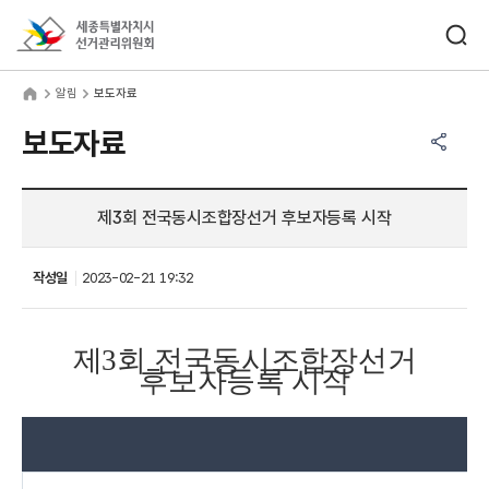
바로가기 메뉴
검색창 열기
세종특별자치시선거관리위원회
림
home
알림
보도자료
공유하기 메뉴
열기
보도자료
제3회 전국동시조합장선거 후보자등록 시작
작성일
2023-02-21 19:32
제
3
회 전국동시조합장선거
후보자등록 시작