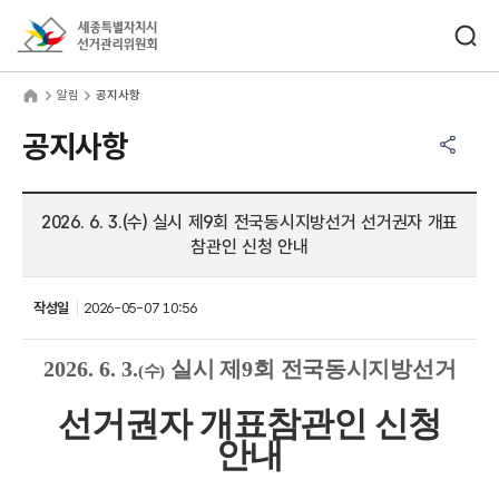
바로가기 메뉴
검색창 열기
세종특별자치시선거관리위원회
림
home
알림
공지사항
공유하기 메뉴
열기
공지사항
2026. 6. 3.(수) 실시 제9회 전국동시지방선거 선거권자 개표
참관인 신청 안내
작성일
2026-05-07 10:56
2026. 6. 3.
실시 제
9
회 전국동시지방선거
(
수
)
선거권자 개표참관인 신청
안내