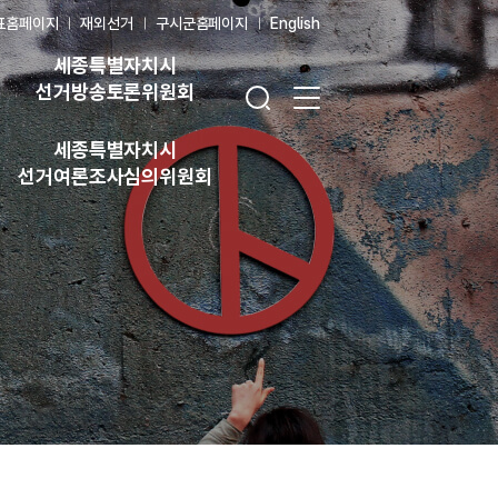
표홈페이지
재외선거
구시군홈페이지
English
세종특별자치시
검색창 열기
전체 메뉴 열기
선거방송토론위원회
세종특별자치시
선거여론조사심의위원회