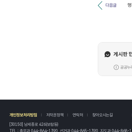
다음글
게시판 
공공누리
레
개인정보처리방침
저작권정책
연락처
찾아오시는길
[30150] 남세종로 426(보람동)
TEL : 총무과 044-864-1390, 선거과 044-865-1390, 지도과 044-868-1