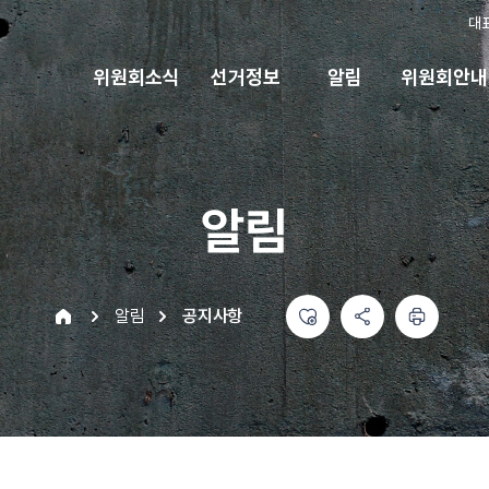
대
위원회소식
선거정보
알림
위원회안내
알림
좋아요
공유하기 메뉴
열기
인쇄하기
home
알림
공지사항