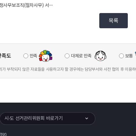
행정사무보조직(절차사무) 서류전형 합격자 명단 발표
목록
만족도
만족
대체로 만족
보통
가 부착되지 않은 자료들을 사용하고자 할 경우에는 담당부서와 사전 협의 후 이용하
이어
열기
시·도 선거관리위원회 바로가기
390