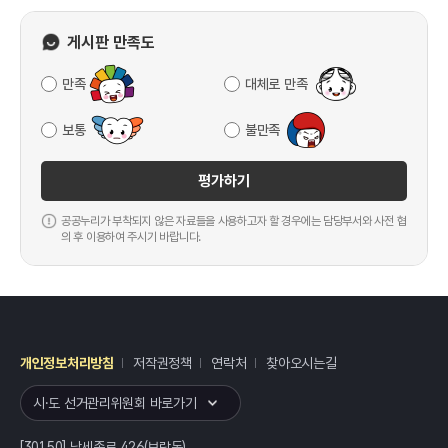
게시판 만족도
만족
대체로 만족
보통
불만족
평가하기
공공누리가 부착되지 않은 자료들을 사용하고자 할 경우에는 담당부서와 사전 협
의 후 이용하여 주시기 바랍니다.
개인정보처리방침
저작권정책
연락처
찾아오시는길
레이어
열기
시·도 선거관리위원회 바로가기
[30150] 남세종로 426(보람동)