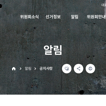
대
위원회소식
선거정보
알림
위원회안내
알림
좋아요
공유하기 메뉴
열기
인쇄하기
home
알림
공지사항