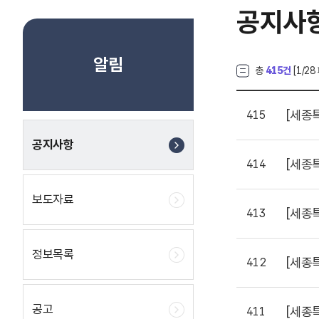
공지사
알림
총
415건
[
1
/28
[세종
415
공지사항
[세종
414
보도자료
[세종
413
정보목록
[세종
412
공고
[세종
411