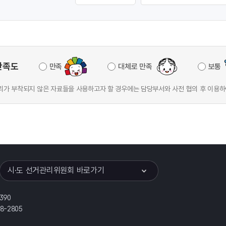
만족도
만족
대체로 만족
보통
가 부착되지 않은 자료들을 사용하고자 할 경우에는 담당부서와 사전 협의 후 이용하
이어
열기
시·도 선거관리위원회 바로가기
390
8-2805