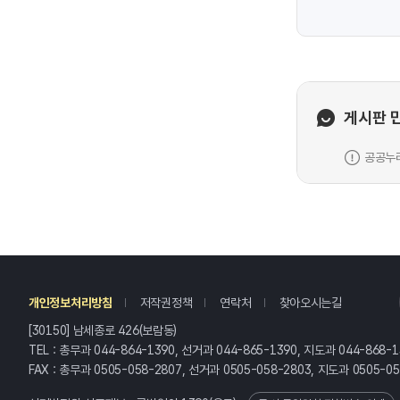
게시판 
공공누리
레
개인정보처리방침
저작권정책
연락처
찾아오시는길
[30150] 남세종로 426(보람동)
TEL : 총무과 044-864-1390, 선거과 044-865-1390, 지도과 044-868-1
FAX : 총무과 0505-058-2807, 선거과 0505-058-2803, 지도과 0505-05