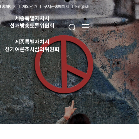
표홈페이지
재외선거
구시군홈페이지
English
세종특별자치시
검색창 열기
전체 메뉴 열기
선거방송토론위원회
세종특별자치시
선거여론조사심의위원회