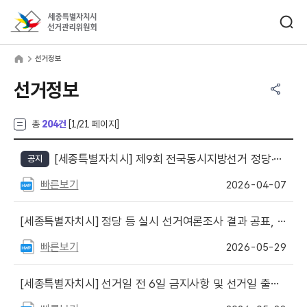
바로가기 메뉴
검색창 열기
세종특별자치시선거관리위원회
거정보
home
선거정보
공유하기 메뉴
열기
선거정보
총
204건
[
1
/21 페이지]
[세종특별자치시]
제9회 전국동시지방선거 정당·후보자를 위한 선거안내 및 후보자설명회 설명 자료 게시('2026. 4. 22. 공직선거법 개정 반영)
공지
빠른보기
2026-04-07
[세종특별자치시]
정당 등 실시 선거여론조사 결과 공표, 보도 금지 협조 요청
빠른보기
2026-05-29
[세종특별자치시]
선거일 전 6일 금지사항 및 선거일 출구조사 관련 공직선거법 안내