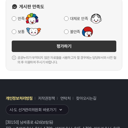
게시판 만족도
만족
대체로 만족
보통
불만족
평가하기
공공누리가 부착되지 않은 자료들을 사용하고자 할 경우에는 담당부서와 사전 협
의 후 이용하여 주시기 바랍니다.
개인정보처리방침
저작권정책
연락처
찾아오시는길
레이어
열기
시·도 선거관리위원회 바로가기
[30150] 남세종로 426(보람동)