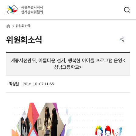
바로가기 메뉴
검색창 열기
세종특별자치시선거관리위원회
원회소식
home
위원회소식
공유하기 메뉴
열기
위원회소식
세종시선관위, 아름다운 선거, 행복한 아이들 프로그램 운영<
성남고등학교>
작성일
2016-10-07 11:35