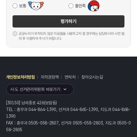
보통
불만족
평가하기
공공누리가 부착되지 않은 자료들을 사용하고자 할 경우에는 담당부서와 사전 협
의 후 이용하여 주시기 바랍니다.
개인정보처리방침
저작권정책
연락처
찾아오시는길
레이어
열기
시·도 선거관리위원회 바로가기
[30150] 남세종로 426(보람동)
TEL : 총무과 044-864-1390, 선거과 044-865-1390, 지도과 044-868-
1390
FAX : 총무과 0505-058-2807, 선거과 0505-058-2803, 지도과 0505-0
58-2805