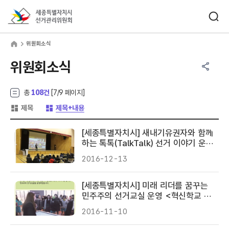
바로가기 메뉴
검색창 열기
세종특별자치시선거관리위원회
원회소식
home
위원회소식
공유하기 메뉴
열기
위원회소식
총
108건
[
7
/9 페이지]
게시글 목록 형태 -
게시글 목록 형태 -
제목
제목+내용
[세종특별자치시] 새내기유권자와 함께
하는 톡톡(TalkTalk) 선거 이야기 운영
<아름고>
2016-12-13
[세종특별자치시] 미래 리더를 꿈꾸는
민주주의 선거교실 운영 <혁신학교 조
치원여중>
2016-11-10